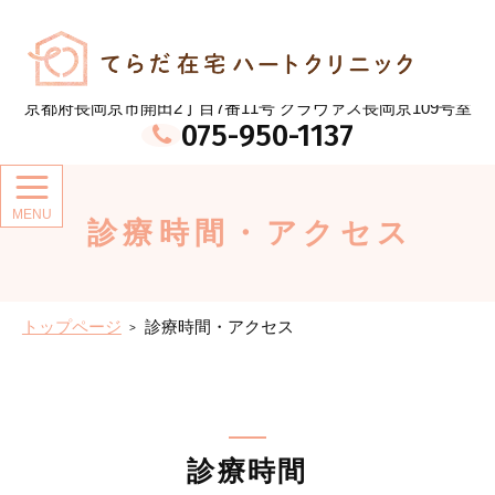
メ
イ
てらだ在宅ハートクリニック
ン
コ
ン
京都府長岡京市開田2丁目7番11号 クラヴァス長岡京109号室
テ
075-950-1137
ン
ツ
診療時間・アクセス
トップページ
診療時間・アクセス
診療時間